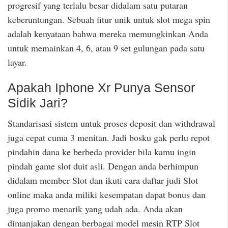
progresif yang terlalu besar didalam satu putaran
keberuntungan. Sebuah fitur unik untuk slot mega spin
adalah kenyataan bahwa mereka memungkinkan Anda
untuk memainkan 4, 6, atau 9 set gulungan pada satu
layar.
Apakah Iphone Xr Punya Sensor
Sidik Jari?
Standarisasi sistem untuk proses deposit dan withdrawal
juga cepat cuma 3 menitan. Jadi bosku gak perlu repot
pindahin dana ke berbeda provider bila kamu ingin
pindah game slot duit asli. Dengan anda berhimpun
didalam member Slot dan ikuti cara daftar judi Slot
online maka anda miliki kesempatan dapat bonus dan
juga promo menarik yang udah ada. Anda akan
dimanjakan dengan berbagai model mesin RTP Slot