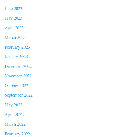
June 2023
May 2023
April 2023
March 2023
February 2023
January 2023
December 2022
November 2022
October 2022
September 2022
May 2022
April 2022
March 2022
February 2022